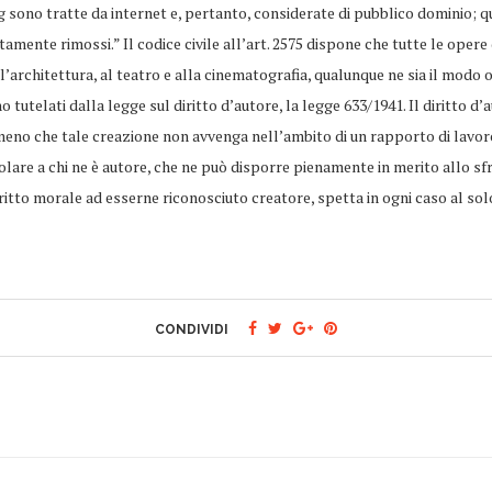
og sono tratte da internet e, pertanto, considerate di pubblico dominio; q
amente rimossi.” Il codice civile all’art. 2575 dispone che tutte le oper
 all’architettura, al teatro e alla cinematografia, qualunque ne sia il modo
no tutelati dalla legge sul diritto d’autore, la legge 633/1941. Il diritto 
 meno che tale creazione non avvenga nell’ambito di un rapporto di lavo
itolare a chi ne è autore, che ne può disporre pienamente in merito all
 diritto morale ad esserne riconosciuto creatore, spetta in ogni caso al 
CONDIVIDI