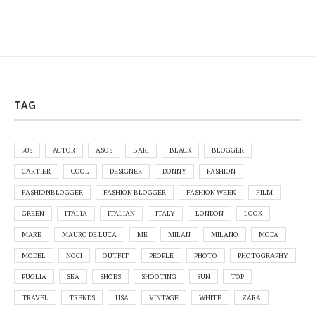
TAG
90S
ACTOR
ASOS
BARI
BLACK
BLOGGER
CARTIER
COOL
DESIGNER
DONNY
FASHION
FASHIONBLOGGER
FASHION BLOGGER
FASHION WEEK
FILM
GREEN
ITALIA
ITALIAN
ITALY
LONDON
LOOK
MARE
MAURO DE LUCA
ME
MILAN
MILANO
MODA
MODEL
NOCI
OUTFIT
PEOPLE
PHOTO
PHOTOGRAPHY
PUGLIA
SEA
SHOES
SHOOTING
SUN
TOP
TRAVEL
TRENDS
USA
VINTAGE
WHITE
ZARA