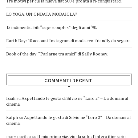
Tre motivi per cui la nuova fiat 500 è pronta a ri-conquistarci.
LO YOGA. UN’ONDATA MODAIOLA?
15 indimenticabili “supercouples” degli anni ‘90.
Earth Day: 10 account Instagram di moda eco-friendly da seguire.
Book of the day: “Parlarne tra amici” di Sally Rooney.
COMMENTI RECENTI
Isiah
su
Aspettando le gesta di Silvio ne “Loro 2” – Da domani al
cinema.
Ralph
su
Aspettando le gesta di Silvio ne “Loro 2” – Da domani al
cinema.
mary pacileo
su
Il mio primo viaggio da solo: l’intero itinerario.