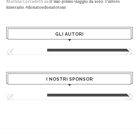
Martina Corradetti
su
Il mio primo viaggio da solo: l’intero
itinerario. #donatoedonatotour
GLI AUTORI
Greta Andriani
I NOSTRI SPONSOR
Giusy Mondo - Hair Salon