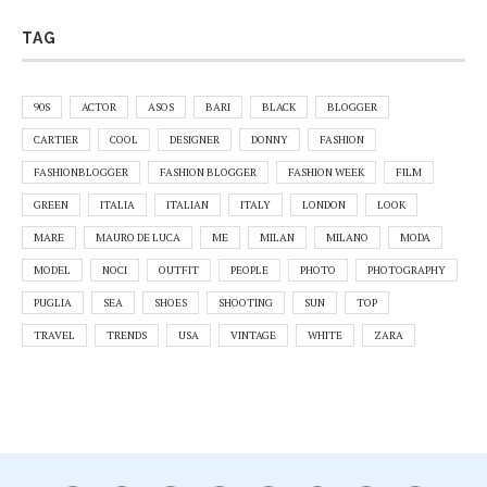
TAG
90S
ACTOR
ASOS
BARI
BLACK
BLOGGER
CARTIER
COOL
DESIGNER
DONNY
FASHION
FASHIONBLOGGER
FASHION BLOGGER
FASHION WEEK
FILM
GREEN
ITALIA
ITALIAN
ITALY
LONDON
LOOK
MARE
MAURO DE LUCA
ME
MILAN
MILANO
MODA
MODEL
NOCI
OUTFIT
PEOPLE
PHOTO
PHOTOGRAPHY
PUGLIA
SEA
SHOES
SHOOTING
SUN
TOP
TRAVEL
TRENDS
USA
VINTAGE
WHITE
ZARA