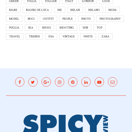
GREEN
ITALIA
ITALIAN
ITALY
LONDON
LOOK
MARE
MAURO DE LUCA
ME
MILAN
MILANO
MODA
MODEL
NOCI
OUTFIT
PEOPLE
PHOTO
PHOTOGRAPHY
PUGLIA
SEA
SHOES
SHOOTING
SUN
TOP
TRAVEL
TRENDS
USA
VINTAGE
WHITE
ZARA