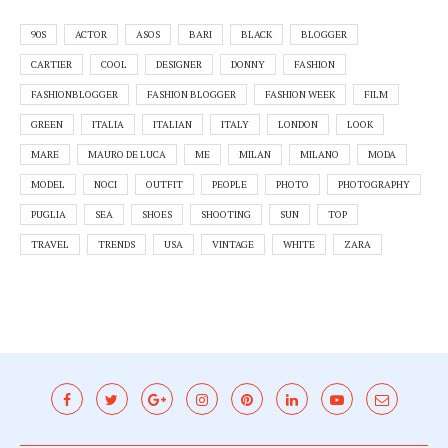
90S
ACTOR
ASOS
BARI
BLACK
BLOGGER
CARTIER
COOL
DESIGNER
DONNY
FASHION
FASHIONBLOGGER
FASHION BLOGGER
FASHION WEEK
FILM
GREEN
ITALIA
ITALIAN
ITALY
LONDON
LOOK
MARE
MAURO DE LUCA
ME
MILAN
MILANO
MODA
MODEL
NOCI
OUTFIT
PEOPLE
PHOTO
PHOTOGRAPHY
PUGLIA
SEA
SHOES
SHOOTING
SUN
TOP
TRAVEL
TRENDS
USA
VINTAGE
WHITE
ZARA