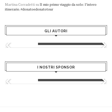
Martina Corradetti
su
Il mio primo viaggio da solo: l’intero
itinerario. #donatoedonatotour
GLI AUTORI
Greta Andriani
I NOSTRI SPONSOR
Giusy Mondo - Hair Salon