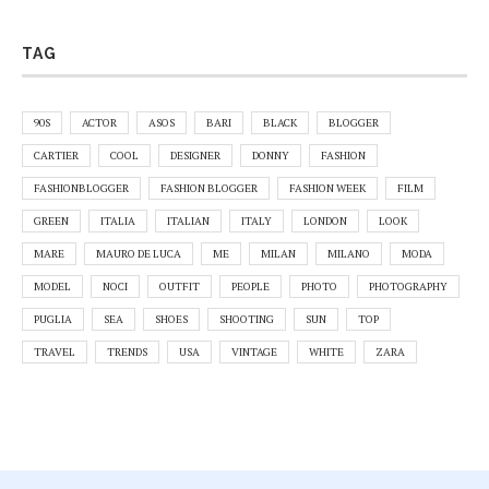
TAG
90S
ACTOR
ASOS
BARI
BLACK
BLOGGER
CARTIER
COOL
DESIGNER
DONNY
FASHION
FASHIONBLOGGER
FASHION BLOGGER
FASHION WEEK
FILM
GREEN
ITALIA
ITALIAN
ITALY
LONDON
LOOK
MARE
MAURO DE LUCA
ME
MILAN
MILANO
MODA
MODEL
NOCI
OUTFIT
PEOPLE
PHOTO
PHOTOGRAPHY
PUGLIA
SEA
SHOES
SHOOTING
SUN
TOP
TRAVEL
TRENDS
USA
VINTAGE
WHITE
ZARA