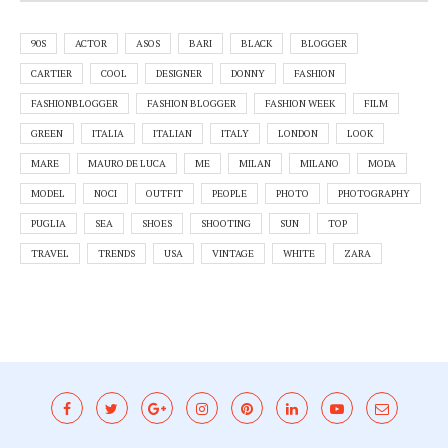
90S
ACTOR
ASOS
BARI
BLACK
BLOGGER
CARTIER
COOL
DESIGNER
DONNY
FASHION
FASHIONBLOGGER
FASHION BLOGGER
FASHION WEEK
FILM
GREEN
ITALIA
ITALIAN
ITALY
LONDON
LOOK
MARE
MAURO DE LUCA
ME
MILAN
MILANO
MODA
MODEL
NOCI
OUTFIT
PEOPLE
PHOTO
PHOTOGRAPHY
PUGLIA
SEA
SHOES
SHOOTING
SUN
TOP
TRAVEL
TRENDS
USA
VINTAGE
WHITE
ZARA