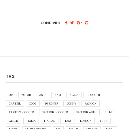
CONDIVIDI
TAG
90S
ACTOR
ASOS
BARI
BLACK
BLOGGER
CARTIER
COOL
DESIGNER
DONNY
FASHION
FASHIONBLOGGER
FASHION BLOGGER
FASHION WEEK
FILM
GREEN
ITALIA
ITALIAN
ITALY
LONDON
LOOK