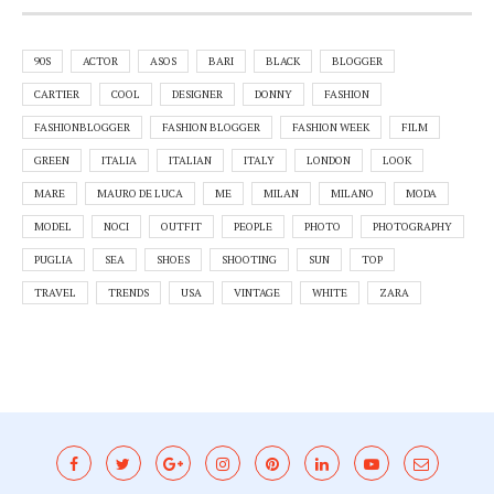
90S
ACTOR
ASOS
BARI
BLACK
BLOGGER
CARTIER
COOL
DESIGNER
DONNY
FASHION
FASHIONBLOGGER
FASHION BLOGGER
FASHION WEEK
FILM
GREEN
ITALIA
ITALIAN
ITALY
LONDON
LOOK
MARE
MAURO DE LUCA
ME
MILAN
MILANO
MODA
MODEL
NOCI
OUTFIT
PEOPLE
PHOTO
PHOTOGRAPHY
PUGLIA
SEA
SHOES
SHOOTING
SUN
TOP
TRAVEL
TRENDS
USA
VINTAGE
WHITE
ZARA