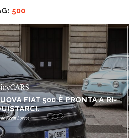
AG:
500
picyCARS
UOVA FIAT 500 È PRONTA A RI-
UISTARCI.
o da
Kevin Lovece