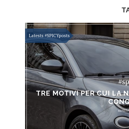
T
#s
TRE MOTIVI PER CUI LA N
CONQ
scritt