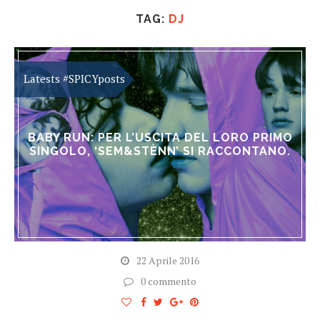
TAG:
DJ
BABY RUN: PER L’USCITA DEL LORO PRIMO
SINGOLO, ‘SEM&STÈNN’ SI RACCONTANO.
22 Aprile 2016
0 commento