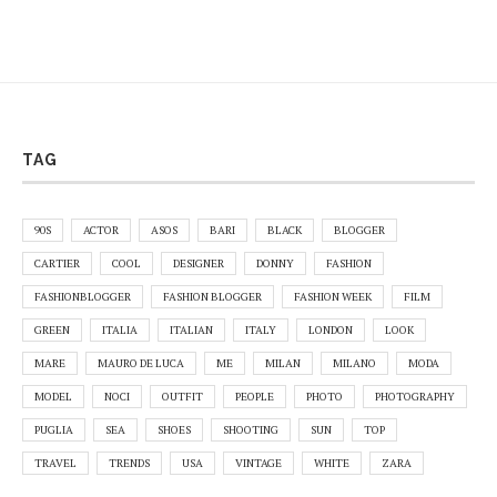
TAG
90S
ACTOR
ASOS
BARI
BLACK
BLOGGER
CARTIER
COOL
DESIGNER
DONNY
FASHION
FASHIONBLOGGER
FASHION BLOGGER
FASHION WEEK
FILM
GREEN
ITALIA
ITALIAN
ITALY
LONDON
LOOK
MARE
MAURO DE LUCA
ME
MILAN
MILANO
MODA
MODEL
NOCI
OUTFIT
PEOPLE
PHOTO
PHOTOGRAPHY
PUGLIA
SEA
SHOES
SHOOTING
SUN
TOP
TRAVEL
TRENDS
USA
VINTAGE
WHITE
ZARA