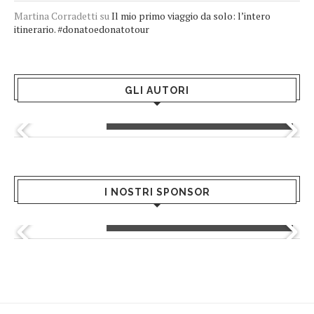
Martina Corradetti
su
Il mio primo viaggio da solo: l’intero
itinerario. #donatoedonatotour
GLI AUTORI
Greta Andriani
I NOSTRI SPONSOR
Giusy Mondo - Hair Salon