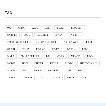
TAG
90S
ACTOR
ASOS
BARI
BLACK
BLOGGER
CARTIER
COOL
DESIGNER
DONNY
FASHION
FASHIONBLOGGER
FASHION BLOGGER
FASHION WEEK
FILM
GREEN
ITALIA
ITALIAN
ITALY
LONDON
LOOK
MARE
MAURO DE LUCA
ME
MILAN
MILANO
MODA
MODEL
NOCI
OUTFIT
PEOPLE
PHOTO
PHOTOGRAPHY
PUGLIA
SEA
SHOES
SHOOTING
SUN
TOP
TRAVEL
TRENDS
USA
VINTAGE
WHITE
ZARA