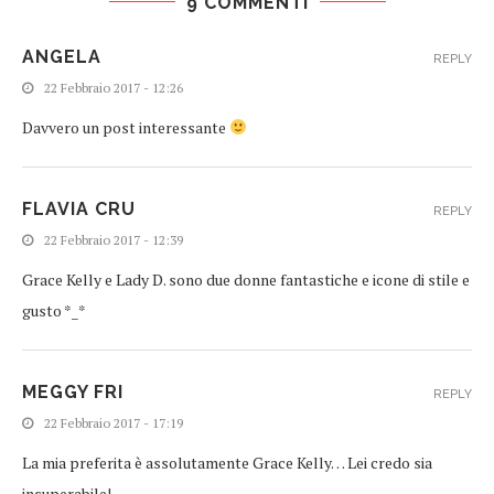
9 COMMENTI
ANGELA
REPLY
22 Febbraio 2017 - 12:26
Davvero un post interessante
FLAVIA CRU
REPLY
22 Febbraio 2017 - 12:39
Grace Kelly e Lady D. sono due donne fantastiche e icone di stile e
gusto *_*
MEGGY FRI
REPLY
22 Febbraio 2017 - 17:19
La mia preferita è assolutamente Grace Kelly… Lei credo sia
insuperabile!