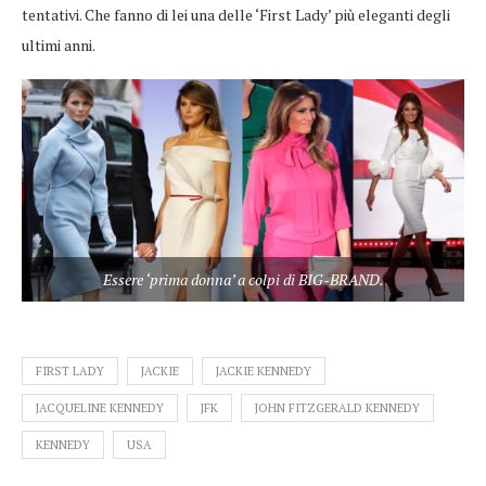
tentativi. Che fanno di lei una delle ‘First Lady’ più eleganti degli
ultimi anni.
Essere ‘prima donna’ a colpi di BIG-BRAND.
FIRST LADY
JACKIE
JACKIE KENNEDY
JACQUELINE KENNEDY
JFK
JOHN FITZGERALD KENNEDY
KENNEDY
USA