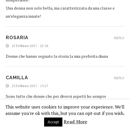
Una donna non solo bella, ma caratterizzata da una classe e
un’eleganza innate!
ROSARIA
REPLY
22 Febbraio 2017 - 22:34
Donne che hanno segnato la storia la mia preferita diana
CAMILLA
REPLY
23 Febbraio 2017 - 15:27
Sono tutte che donne che per diversi aspetti ho sempre
ammirato, anche se la mia icona tra tutte è sicuramente Grace
This website uses cookies to improve your experience. We'll
Kelly!
assume you're ok with this, but you can opt-out if you wish.
XOXO
Read More
Accept
Cami