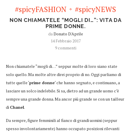
#spicyFASHION
#spicyNEWS
NON CHIAMATELE “MOGLI DI…”: VITA DA
PRIME DONNE.
da
Donato D'Aprile
14 Febbraio 2017
9 commenti
Non chiamatele “mogli di…” seppur molte di loro siano state
solo quello. Ma molte altre direi proprio di no. Oggi parliamo di
tutte quelle ‘
prime donne
‘ che hanno segnato, e continuano, a
lasciare un solco indelebile. Si sa, dietro ad un grande uomo c’è
sempre una grande donna. Ma ancor più grande se con un tailleur
di
Chanel
.
Da sempre, figure femminili al fianco di grandi uomini (seppur
spesso involontariamente) hanno occupato posizioni rilevanti