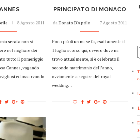
ANNES
PRINCIPATO DI MONACO
rile
8 Agosto 2011
da
Donato D'Aprile
7 Agosto 2011
 mia serata non si
Poco più di un mese fa, esattamente il
re nel migliore dei
1 luglio scorso qui, ovvero dove mi
to tutto il pomeriggio
trovo attualmente, si è celebrato il
iosa Cannes, vagando
secondo matrimonio dell’anno,
T
vigliosi ed osservando
ovviamente a seguire del royal
c
wedding…
L
1
E
s