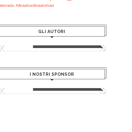
tinerario. #donatoedonatotour
GLI AUTORI
Greta Andriani
I NOSTRI SPONSOR
Greenblu - Hotels & Resort