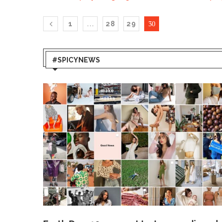
…
30
1
28
29
#SPICYNEWS