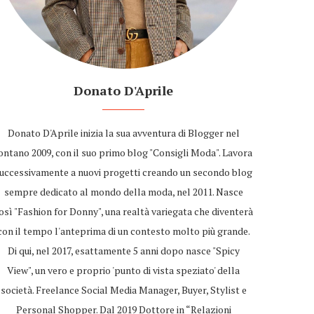
Donato D'Aprile
Donato D'Aprile inizia la sua avventura di Blogger nel
ontano 2009, con il suo primo blog "Consigli Moda". Lavora
uccessivamente a nuovi progetti creando un secondo blog
sempre dedicato al mondo della moda, nel 2011. Nasce
osì "Fashion for Donny", una realtà variegata che diventerà
con il tempo l'anteprima di un contesto molto più grande.
Di qui, nel 2017, esattamente 5 anni dopo nasce "Spicy
View", un vero e proprio 'punto di vista speziato' della
società. Freelance Social Media Manager, Buyer, Stylist e
Personal Shopper. Dal 2019 Dottore in “Relazioni