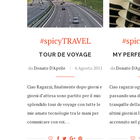
#spicyTRAVEL
#spi
TOUR DE VOYAGE
MY PERF
da
Donato D'Aprile
6 Agosto 2011
da
Donato D'Ap
Ciao Ragazzi, finalmente dopo giorni e
Ciao ragazzi og
giorni d’attesa sono partito per il mio
passando una de
splendido tour de voyage con tutte le
tranquille della
mie amate tecnologie tra le mani per
ultimi giorni in 
comunicare con voi.…
accennato nel 