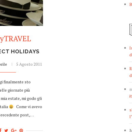
B
cyTRAVEL
I
ECT HOLIDAYS
d
rile
5 Agosto 2011
R
d
gi finalmente sto
m
lle giornate più
i
 mia estate, mi godo gli
Italia
Come vi avevo
s
precedente post,…
l
M