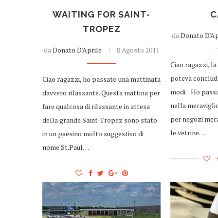
WAITING FOR SAINT-
C
TROPEZ
da
Donato D'Ap
da
Donato D'Aprile
8 Agosto 2011
Ciao ragazzi, la
poteva conclude
Ciao ragazzi, ho passato una mattinata
modi. Ho passa
davvero rilassante. Questa mattina per
nella meravigl
fare qualcosa di rilassante in attesa
per negozi mera
della grande Saint-Tropez sono stato
le vetrine…
in un paesino molto suggestivo di
nome St.Paul…