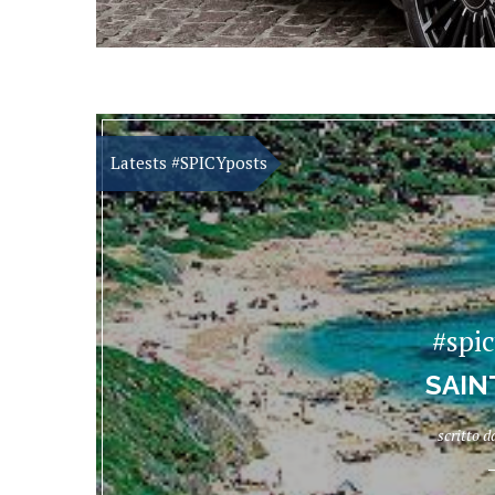
#spi
SAIN
scritto 