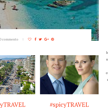
0 commento
l
s
c
cyTRAVEL
#spicyTRAVEL