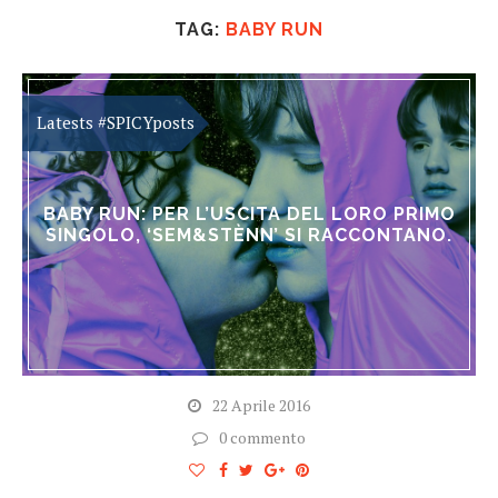
TAG:
BABY RUN
BABY RUN: PER L’USCITA DEL LORO PRIMO
SINGOLO, ‘SEM&STÈNN’ SI RACCONTANO.
22 Aprile 2016
0 commento