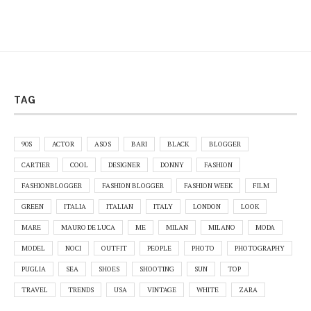
TAG
90S
ACTOR
ASOS
BARI
BLACK
BLOGGER
CARTIER
COOL
DESIGNER
DONNY
FASHION
FASHIONBLOGGER
FASHION BLOGGER
FASHION WEEK
FILM
GREEN
ITALIA
ITALIAN
ITALY
LONDON
LOOK
MARE
MAURO DE LUCA
ME
MILAN
MILANO
MODA
MODEL
NOCI
OUTFIT
PEOPLE
PHOTO
PHOTOGRAPHY
PUGLIA
SEA
SHOES
SHOOTING
SUN
TOP
TRAVEL
TRENDS
USA
VINTAGE
WHITE
ZARA