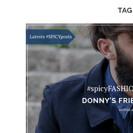
TAG
#spicyFASHI
DONNY’S FRI
scritto 