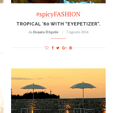
#spicyFASHION
TROPICAL ’60 WITH “EYEPETIZER”.
da
Donato D'Aprile
7 Agosto 2014