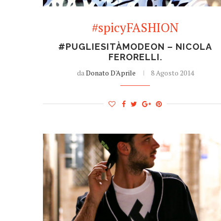
#spicyFASHION
#PUGLIESITÀMODEON – NICOLA
FERORELLI.
da
Donato D'Aprile
8 Agosto 2014