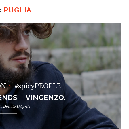
:
PUGLIA
ON
#spicyPEOPLE
ENDS – VINCENZO.
da
Donato D'Aprile