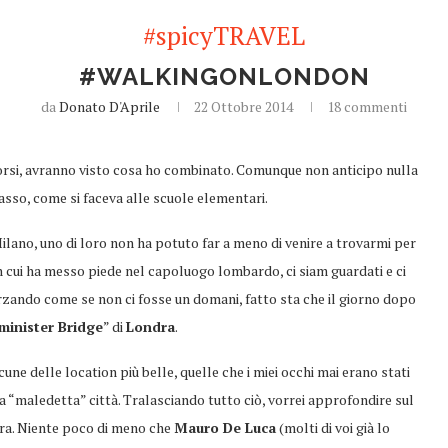
#spicyTRAVEL
#WALKINGONLONDON
da
Donato D'Aprile
22 Ottobre 2014
18 commenti
 scorsi, avranno visto cosa ho combinato. Comunque non anticipo nulla
sso, come si faceva alle scuole elementari.
ilano, uno di loro non ha potuto far a meno di venire a trovarmi per
n cui ha messo piede nel capoluogo lombardo, ci siam guardati e ci
erzando come se non ci fosse un domani, fatto sta che il giorno dopo
minister Bridge
” di
Londra
.
ne delle location più belle, quelle che i miei occhi mai erano stati
a “maledetta” città. Tralasciando tutto ciò, vorrei approfondire sul
ura. Niente poco di meno che
Mauro De Luca
(molti di voi già lo