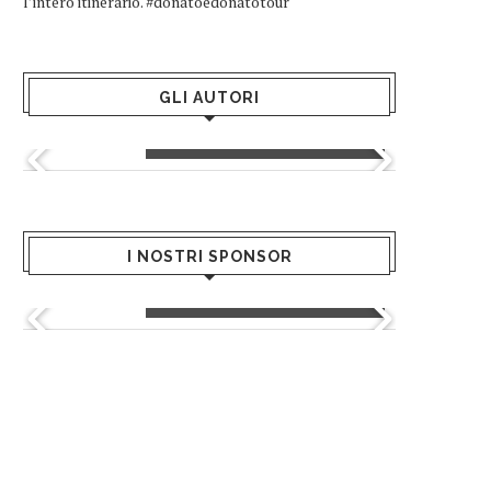
l’intero itinerario. #donatoedonatotour
GLI AUTORI
Greta Andriani
I NOSTRI SPONSOR
Greenblu - Hotels & Resort