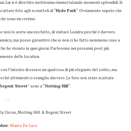
ai. Lui si è divertito moltissimo immortalando momenti splendidi. Si
attare foto agli scoiattoli di “
Hyde Park
“. Ovviamente sapete che
che sono un cretino.
se non lo avete ancora fatto, di visitare Londra perché è davvero
itannica, ma posso garantirvi che io non ci ho fatto nemmeno caso a
che ho vissuto in quei giorni. Parleremo nei prossimi post più
mente delle location.
 con l’intento di essere un qualcosa di più elegante del solito, ma
hé altrimenti ci somiglio davvero. Le foto son state scattate
Regent Street
” sono a “
Notting Hill
“.
…
lly Circus, Notting Hill & Regent Street
pher
:
Mauro De Luca