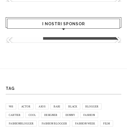
I NOSTRI SPONSOR
Hermanas - Global Dress
TAG
90S
ACTOR
ASOS
BARI
BLACK
BLOGGER
CARTIER
COOL
DESIGNER
DONNY
FASHION
FASHIONBLOGGER
FASHION BLOGGER
FASHION WEEK
FILM