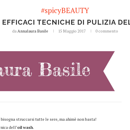
#spicyBEAUTY
 EFFICACI TECNICHE DI PULIZIA DE
da
Annalaura Basile
15 Maggio 2017
0 commento
bisogna struccarsi tutte le sere, ma ahimè non basta!
nica dell’
oil
wash
.