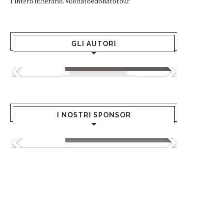
l’intero itinerario. #donatoedonatotour
GLI AUTORI
Greta Andriani
I NOSTRI SPONSOR
Greenblu - Hotels & Resort