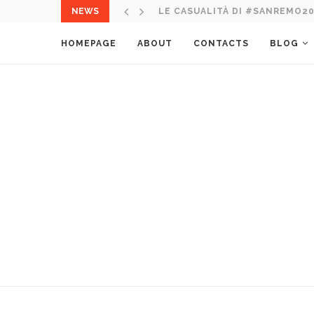
LE CASUALITÀ DI #SANREMO2
NEWS
ITALIA NEL MONDO: 10 CORSO 
HOMEPAGE
ABOUT
CONTACTS
BLOG