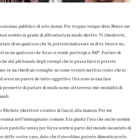
iosissimo pubblico di sole donne. Per troppo tempo direi. Nutro nei
on sentito in grado di affrontarla in modo diretto. Vi chiederete,
lare di un qualcosa che tu potresti indossare su di te. Invece no,
ri su un qualcosa che forse ci rende partecipi a 360º. Parlare di
he dal più banale degli esempi che io possa farvi vi potrete
mo se mi chiedi un consiglio su come vestirti metti in conto che io
d avere un parere de tutto oggettivo. Ora sono in una fase
mi permette di parlare di moda uomo attraverso mie modalità di
ianti.
r Michele (direttore creativo di Gucci) alla maison. Per me
 oramai nell’immaginario comune. Era giunta l’ora che anche uomini
 colori pastello senza per forza sentirsi parte del mondo incantato di
re delle vostre case, dato che il risvoltino potrete dimenticarvelo.