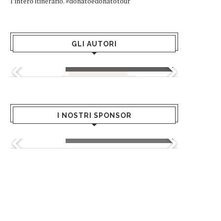
l’intero itinerario. #donatoedonatotour
GLI AUTORI
Greta Andriani
I NOSTRI SPONSOR
Greenblu - Hotels & Resort