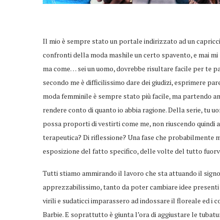
Il mio è sempre stato un portale indirizzato ad un capricc
confronti della moda mashile un certo spavento, e mai mi s
ma come… sei un uomo, dovrebbe risultare facile per te par
secondo me è difficilissimo dare dei giudizi, esprimere pare
moda femminile è sempre stato più facile, ma partendo anc
rendere conto di quanto io abbia ragione. Della serie, tu uo
possa proporti di vestirti come me, non riuscendo quindi a
terapeutica? Di riflessione? Una fase che probabilmente 
esposizione del fatto specifico, delle volte del tutto fuorv
Tutti stiamo ammirando il lavoro che sta attuando il signo
apprezzabilissimo, tanto da poter cambiare idee presenti
virili e sudaticci imparassero ad indossare il floreale ed i
Barbie. E soprattutto è giunta l’ora di aggiustare le tubatu