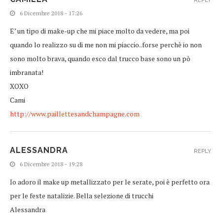
REPLY
6 Dicembre 2018 - 17:26
E’ un tipo di make-up che mi piace molto da vedere, ma poi
quando lo realizzo su di me non mi piaccio..forse perchè io non
sono molto brava, quando esco dal trucco base sono un pò
imbranata!
XOXO
Cami
http://www.paillettesandchampagne.com
ALESSANDRA
REPLY
6 Dicembre 2018 - 19:28
Io adoro il make up metallizzato per le serate, poi è perfetto ora
per le feste natalizie. Bella selezione di trucchi
Alessandra