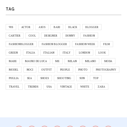
TAG
90S
ACTOR
ASOS
BARI
BLACK
BLOGGER
CARTIER
COOL
DESIGNER
DONNY
FASHION
FASHIONBLOGGER
FASHION BLOGGER
FASHION WEEK
FILM
GREEN
ITALIA
ITALIAN
ITALY
LONDON
LOOK
MARE
MAURO DE LUCA
ME
MILAN
MILANO
MODA
MODEL
NOCI
OUTFIT
PEOPLE
PHOTO
PHOTOGRAPHY
PUGLIA
SEA
SHOES
SHOOTING
SUN
TOP
TRAVEL
TRENDS
USA
VINTAGE
WHITE
ZARA