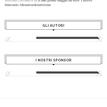
Martina Corradetti
su
Il mio primo viaggio da solo: l’intero
itinerario. #donatoedonatotour
GLI AUTORI
Greta Andriani
I NOSTRI SPONSOR
Hermanas - Global Dress