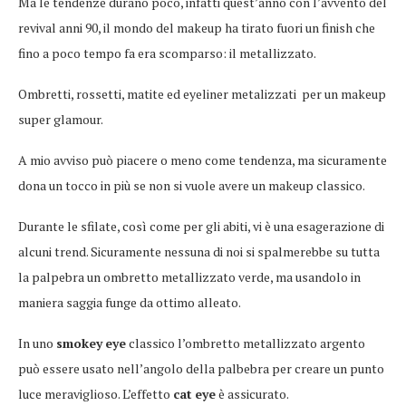
Ma le tendenze durano poco, infatti quest’anno con l’avvento del
revival anni 90, il mondo del makeup ha tirato fuori un finish che
fino a poco tempo fa era scomparso: il metallizzato.
Ombretti, rossetti, matite ed eyeliner metalizzati per un makeup
super glamour.
A mio avviso può piacere o meno come tendenza, ma sicuramente
dona un tocco in più se non si vuole avere un makeup classico.
Durante le sfilate, così come per gli abiti, vi è una esagerazione di
alcuni trend. Sicuramente nessuna di noi si spalmerebbe su tutta
la palpebra un ombretto metallizzato verde, ma usandolo in
maniera saggia funge da ottimo alleato.
In uno
smokey
eye
classico l’ombretto metallizzato argento
può essere usato nell’angolo della palbebra per creare un punto
luce meraviglioso. L’effetto
cat
eye
è assicurato.