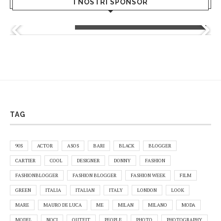
I NOSTRI SPONSOR
Kultò - Hair Academy
TAG
90S
ACTOR
ASOS
BARI
BLACK
BLOGGER
CARTIER
COOL
DESIGNER
DONNY
FASHION
FASHIONBLOGGER
FASHION BLOGGER
FASHION WEEK
FILM
GREEN
ITALIA
ITALIAN
ITALY
LONDON
LOOK
MARE
MAURO DE LUCA
ME
MILAN
MILANO
MODA
MODEL
NOCI
OUTFIT
PEOPLE
PHOTO
PHOTOGRAPHY