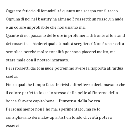
Oggetto feticcio di femminilità quanto una scarpa con il tacco.
Ognuna di noi nel
beauty
ha almeno 3 rossetti: un rosso, un nude
e un colore improbabile che non usiamo mai.
Quante di noi passano delle ore in profumeria di fronte allo stand
dei rossetti a chiederci quale tonalità scegliere? Non è una scelta
semplice perchè molte tonalità possono piacerci molto, ma
stare male con il nostro incarnato.
Per i rossetti dai toni nude potremmo avere la risposta all’ardua
scelta.
Fino a qualche tempo fa sulle riviste di bellezza declamavano che
il colore perfetto fosse lo stesso della pelle all’interno della
bocca. Si avete capito bene… l’
interno della bocca
.
Personalmente non l’ho mai sperimentato, ma se lo
consigliavano dei make-up artist un fondo di verità poteva
esserci.