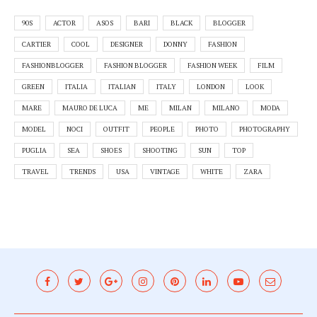
90S
ACTOR
ASOS
BARI
BLACK
BLOGGER
CARTIER
COOL
DESIGNER
DONNY
FASHION
FASHIONBLOGGER
FASHION BLOGGER
FASHION WEEK
FILM
GREEN
ITALIA
ITALIAN
ITALY
LONDON
LOOK
MARE
MAURO DE LUCA
ME
MILAN
MILANO
MODA
MODEL
NOCI
OUTFIT
PEOPLE
PHOTO
PHOTOGRAPHY
PUGLIA
SEA
SHOES
SHOOTING
SUN
TOP
TRAVEL
TRENDS
USA
VINTAGE
WHITE
ZARA