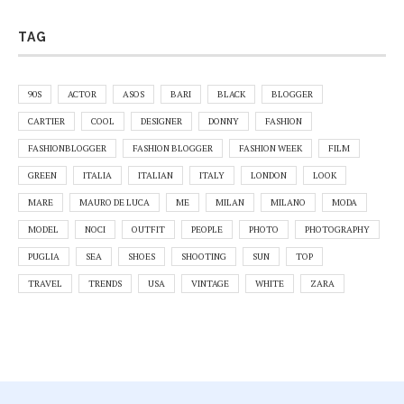
TAG
90S
ACTOR
ASOS
BARI
BLACK
BLOGGER
CARTIER
COOL
DESIGNER
DONNY
FASHION
FASHIONBLOGGER
FASHION BLOGGER
FASHION WEEK
FILM
GREEN
ITALIA
ITALIAN
ITALY
LONDON
LOOK
MARE
MAURO DE LUCA
ME
MILAN
MILANO
MODA
MODEL
NOCI
OUTFIT
PEOPLE
PHOTO
PHOTOGRAPHY
PUGLIA
SEA
SHOES
SHOOTING
SUN
TOP
TRAVEL
TRENDS
USA
VINTAGE
WHITE
ZARA