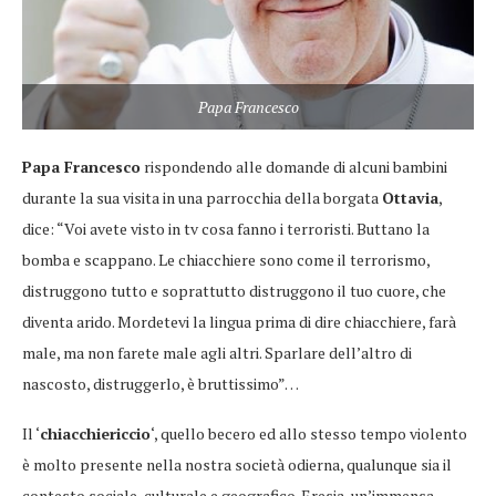
Papa Francesco
Papa Francesco
rispondendo alle domande di alcuni bambini
durante la sua visita in una parrocchia della borgata
Ottavia
,
dice: “Voi avete visto in tv cosa fanno i terroristi. Buttano la
bomba e scappano. Le chiacchiere sono come il terrorismo,
distruggono tutto e soprattutto distruggono il tuo cuore, che
diventa arido. Mordetevi la lingua prima di dire chiacchiere, farà
male, ma non farete male agli altri. Sparlare dell’altro di
nascosto, distruggerlo, è bruttissimo”…
Il ‘
chiacchiericcio
‘, quello becero ed allo stesso tempo violento
è molto presente nella nostra società odierna, qualunque sia il
contesto sociale, culturale e geografico. Eresia, un’immensa