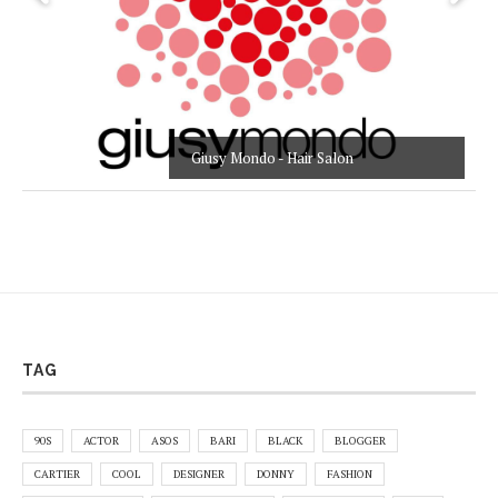
Giusy Mondo - Hair Salon
TAG
90S
ACTOR
ASOS
BARI
BLACK
BLOGGER
CARTIER
COOL
DESIGNER
DONNY
FASHION