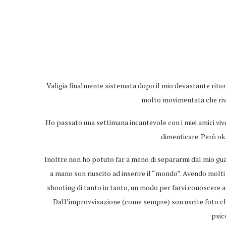
Valigia finalmente sistemata dopo il mio devastante ritor
molto movimentata che rive
Ho passato una settimana incantevole con i miei amici vi
dimenticare. Però ok
Inoltre non ho potuto far a meno di separarmi dal mio gu
a mano son riuscito ad inserire il “mondo”. Avendo molti 
shooting di tanto in tanto, un modo per farvi conoscere a
Dall’improvvisazione (come sempre) son uscite foto c
psic