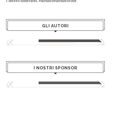
l’intero itinerario. #donatoedonatotour
GLI AUTORI
Greta Andriani
I NOSTRI SPONSOR
Giusy Mondo - Hair Salon