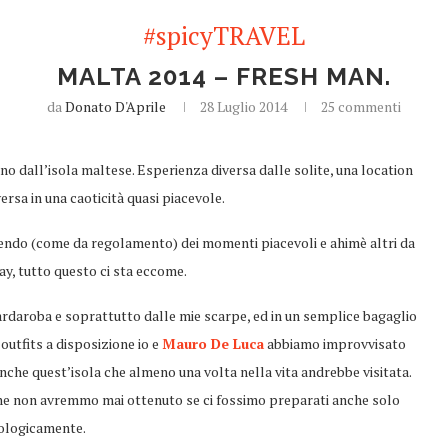
#spicyTRAVEL
MALTA 2014 – FRESH MAN.
da
Donato D'Aprile
28 Luglio 2014
25 commenti
no dall’isola maltese. Esperienza diversa dalle solite, una location
rsa in una caoticità quasi piacevole.
vendo (come da regolamento) dei momenti piacevoli e ahimè altri da
ay, tutto questo ci sta eccome.
ardaroba e soprattutto dalle mie scarpe, ed in un semplice bagaglio
outfits a disposizione io e
Mauro De Luca
abbiamo improvvisato
nche quest’isola che almeno una volta nella vita andrebbe visitata.
he non avremmo mai ottenuto se ci fossimo preparati anche solo
ologicamente.