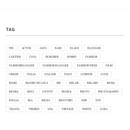
TAG
90S
ACTOR
ASOS
BARI
BLACK
BLOGGER
CARTIER
COOL
DESIGNER
DONNY
FASHION
FASHIONBLOGGER
FASHION BLOGGER
FASHION WEEK
FILM
GREEN
ITALIA
ITALIAN
ITALY
LONDON
LOOK
MARE
MAURO DE LUCA
ME
MILAN
MILANO
MODA
MODEL
NOCI
OUTFIT
PEOPLE
PHOTO
PHOTOGRAPHY
PUGLIA
SEA
SHOES
SHOOTING
SUN
TOP
TRAVEL
TRENDS
USA
VINTAGE
WHITE
ZARA