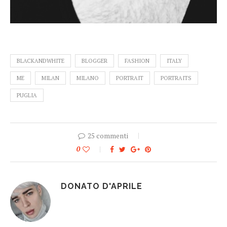
BLACKANDWHITE
BLOGGER
FASHION
ITALY
ME
MILAN
MILANO
PORTRAIT
PORTRAITS
PUGLIA
25 commenti
0
DONATO D'APRILE